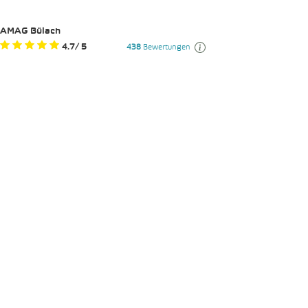
AMAG Bülach
4.7
/
5
438
Bewertungen