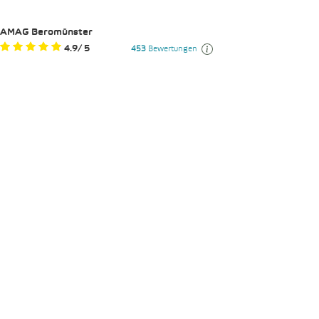
AMAG Beromünster
4.9
/
5
453
Bewertungen