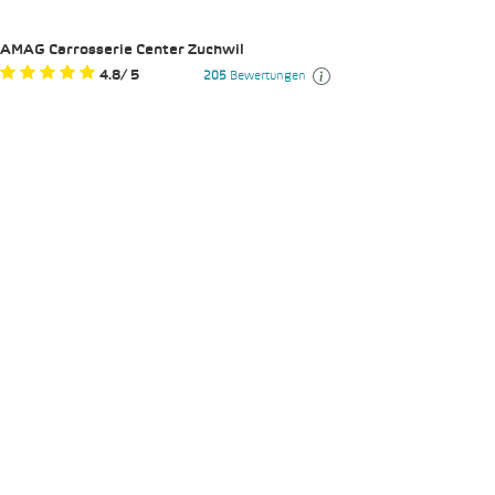
AMAG Carrosserie Center Zuchwil
4.8
/
5
205
Bewertungen