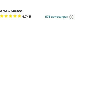
AMAG Sursee
4.7
/
5
578
Bewertungen