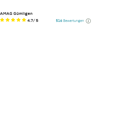
AMAG Gümligen
4.7
/
5
516
Bewertungen