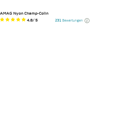
AMAG Nyon Champ-Colin
4.8
/
5
231
Bewertungen