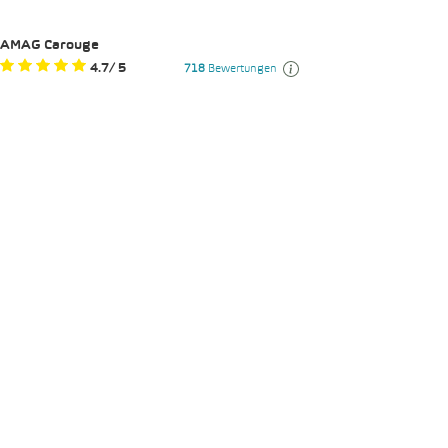
AMAG Carouge
4.7
/
5
718
Bewertungen