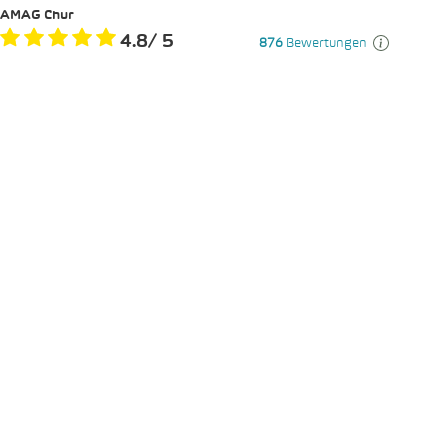
AMAG Chur
4.8
/
5
876
Bewertungen