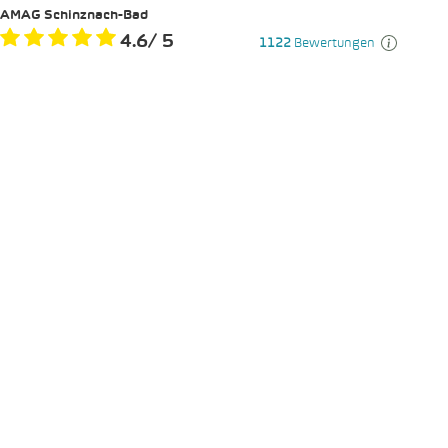
AMAG Schinznach-Bad
4.6
/
5
1122
Bewertungen